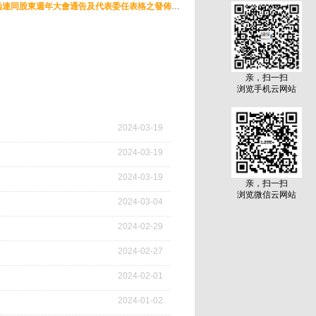
通函 - [其他] 致非登記股東之通知信函及申請表格 - 通函連同股東週年大會通告及代表委任表格之發佈通知
亲，扫一扫
浏览手机云网站
2024
-
03
-
19
2024
-
03
-
19
2024
-
03
-
19
亲，扫一扫
浏览微信云网站
2024
-
03
-
04
2024
-
02
-
29
2024
-
02
-
27
2024
-
02
-
01
2024
-
01
-
02