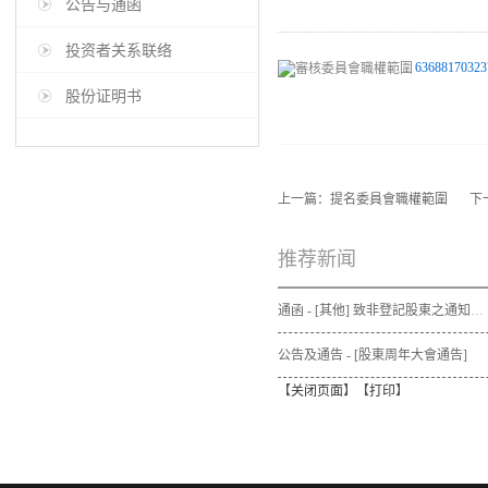
公告与通函
投资者关系联络
63688170323
股份证明书
上一篇：
提名委員會職權範圍
下
推荐新闻
通函 - [其他] 致非登記股東之通知信函及申請表格 - 通函連同股東週年大會通告及代表委任表格之發佈通知
公告及通告 - [股東周年大會通告]
【
关闭页面
】【
打印
】