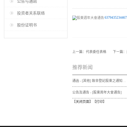
公告与通函
投资者关系联络
6379435234467
股份证明书
上一篇：
代表委任表格
下一篇：
推荐新闻
通函 - [其他] 致非登記股東之通知信函及申請表格 - 通函連同股東週年大會通告及代表委任表格之發佈通知
公告及通告 - [股東周年大會通告]
【
关闭页面
】【
打印
】