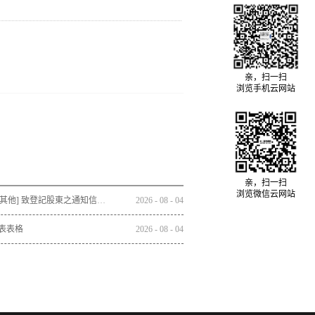
亲，扫一扫
浏览手机云网站
亲，扫一扫
浏览微信云网站
通函 - [其他] 致登記股東之通知信函及回條 - 通函連同股東週年大會通告及代表委任表格之發佈通知
2026
-
08
-
04
表表格
2026
-
08
-
04