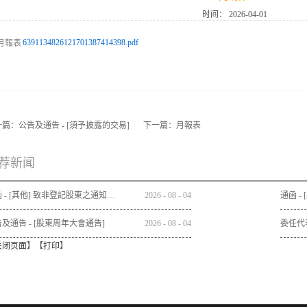
时间：
2026-04-01
6391134826121701387414398.pdf
一篇：
公告及通告 - [須予披露的交易]
下一篇：
月報表
荐新闻
通函 - [其他] 致非登記股東之通知信函及申請表格 - 通函連同股東週年大會通告及代表委任表格之發佈通知
2026
-
08
-
04
及通告 - [股東周年大會通告]
2026
-
08
-
04
委任代
关闭页面
】【
打印
】