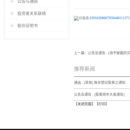
公告与通函
投资者关系联络
63916268667959448111371
股份证明书
上一篇：
公告及通告 - [須予披露的
推荐新闻
通函 - [其他] 致非登記股東之通知信函及申請表格 - 通函連同股東週年大會通告及代表委任表格之發佈通知
公告及通告 - [股東周年大會通告]
【
关闭页面
】【
打印
】