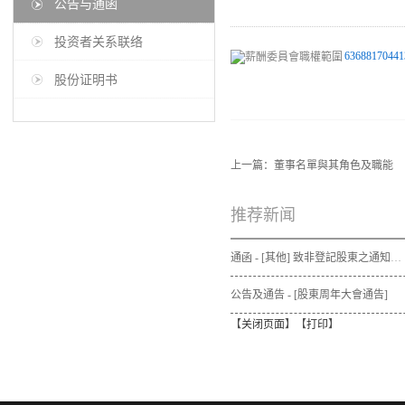
公告与通函
投资者关系联络
63688170441
股份证明书
上一篇：
董事名單與其角色及職能
推荐新闻
通函 - [其他] 致非登記股東之通知信函及申請表格 - 通函連同股東週年大會通告及代表委任表格之發佈通知
公告及通告 - [股東周年大會通告]
【
关闭页面
】【
打印
】