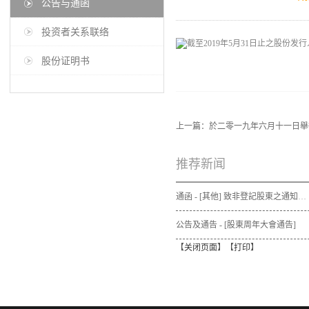
公告与通函
投资者关系联络
股份证明书
上一篇：
於二零一九年六月十一日舉
推荐新闻
通函 - [其他] 致非登記股東之通知信函及申請表格 - 通函連同股東週年大會通告及代表委任表格之發佈通知
公告及通告 - [股東周年大會通告]
【
关闭页面
】【
打印
】