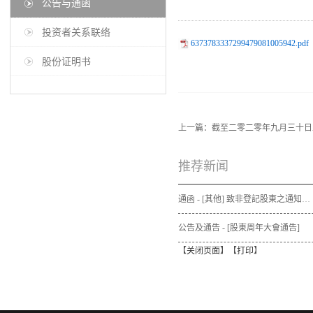
公告与通函
投资者关系联络
6373783337299479081005942.pdf
股份证明书
上一篇：
截至二零二零年九月三十日
推荐新闻
通函 - [其他] 致非登記股東之通知信函及申請表格 - 通函連同股東週年大會通告及代表委任表格之發佈通知
公告及通告 - [股東周年大會通告]
【
关闭页面
】【
打印
】