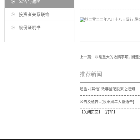
公告与通函
投资者关系联络
股份证明书
上一篇：
非常重大的收購事項 / 關連
推荐新闻
通函 - [其他] 致非登記股東之通知信函及申請表格 - 通函連同股東週年大會通告及代表委任表格之發佈通知
公告及通告 - [股東周年大會通告]
【
关闭页面
】【
打印
】