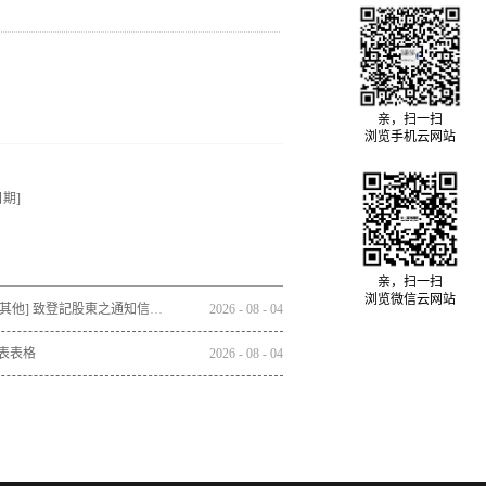
亲，扫一扫
浏览手机云网站
期]
亲，扫一扫
浏览微信云网站
通函 - [其他] 致登記股東之通知信函及回條 - 通函連同股東週年大會通告及代表委任表格之發佈通知
2026
-
08
-
04
表表格
2026
-
08
-
04