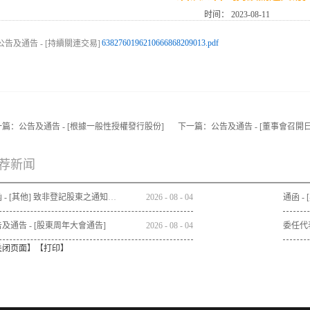
时间：
2023-08-11
6382760196210666868209013.pdf
一篇：
公告及通告 - [根據一般性授權發行股份]
下一篇：
公告及通告 - [董事會召開日
荐新闻
通函 - [其他] 致非登記股東之通知信函及申請表格 - 通函連同股東週年大會通告及代表委任表格之發佈通知
2026
-
08
-
04
及通告 - [股東周年大會通告]
2026
-
08
-
04
委任代
关闭页面
】【
打印
】