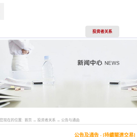
司动态
业务领域
专业服务
投资者关系
人才
您现在的位置:
首页
→
投资者关系
→
公告与通函
公告及通告 - [持續關連交易]