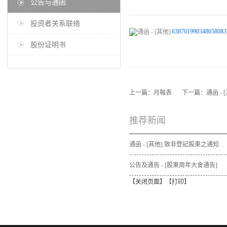
公告与通函
投资者关系联络
638701990348658083
股份证明书
上一篇：
月報表
下一篇：
通函 - 
推荐新闻
通函 - [其他] 致非登記股東之通知信函及申請表格 - 通函連同股東週年大會通告及代表委任表格之發佈通知
公告及通告 - [股東周年大會通告]
【
关闭页面
】【
打印
】