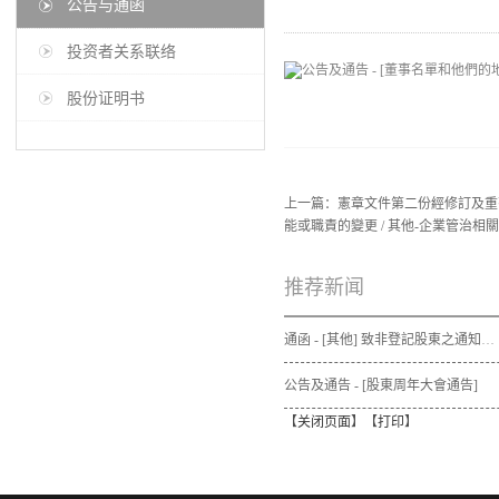
公告与通函
投资者关系联络
股份证明书
上一篇：
憲章文件第二份經修訂及重
能或職責的變更 / 其他-企業管治相
推荐新闻
通函 - [其他] 致非登記股東之通知信函及申請表格 - 通函連同股東週年大會通告及代表委任表格之發佈通知
公告及通告 - [股東周年大會通告]
【
关闭页面
】【
打印
】