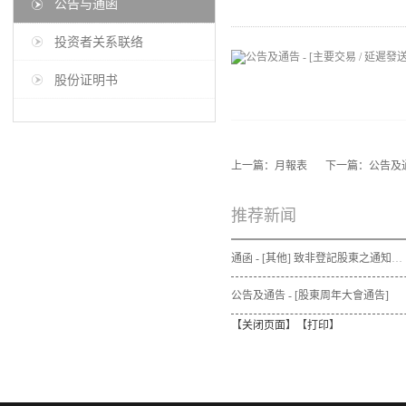
公告与通函
投资者关系联络
股份证明书
上一篇：
月報表
下一篇：
公告及通
推荐新闻
通函 - [其他] 致非登記股東之通知信函及申請表格 - 通函連同股東週年大會通告及代表委任表格之發佈通知
公告及通告 - [股東周年大會通告]
【
关闭页面
】【
打印
】