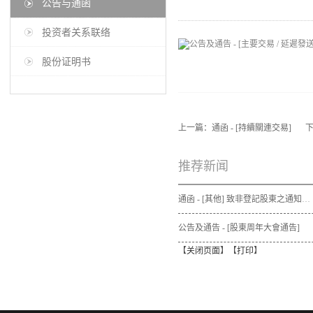
公告与通函
投资者关系联络
股份证明书
上一篇：
通函 - [持續關連交易]
推荐新闻
通函 - [其他] 致非登記股東之通知信函及申請表格 - 通函連同股東週年大會通告及代表委任表格之發佈通知
公告及通告 - [股東周年大會通告]
【
关闭页面
】【
打印
】