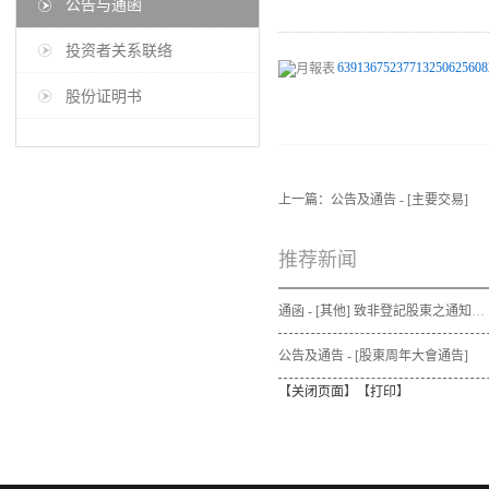
公告与通函
投资者关系联络
63913675237713250625608
股份证明书
上一篇：
公告及通告 - [主要交易]
推荐新闻
通函 - [其他] 致非登記股東之通知信函及申請表格 - 通函連同股東週年大會通告及代表委任表格之發佈通知
公告及通告 - [股東周年大會通告]
【
关闭页面
】【
打印
】