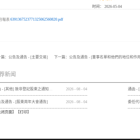
时间：
2026-05-04
6391367523771325062560820.pdf
一篇：
公告及通告 - [主要交易]
下一篇：
公告及通告 - [董事名單和他們的地位和作用
荐新闻
通函 - [其他] 致非登記股東之通知信函及申請表格 - 通函連同股東週年大會通告及代表委任表格之發佈通知
2026
-
08
-
04
及通告 - [股東周年大會通告]
2026
-
08
-
04
委任代
关闭页面
】【
打印
】