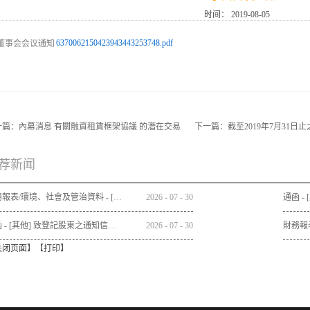
时间：
2019-08-05
6370062150423943443253748.pdf
一篇：
內幕消息 有關融資租賃框架協議 的潛在交易
下一篇：
截至2019年7月31
荐新闻
財務報表/環境、社會及管治資料 - [年報]
2026
-
07
-
30
通函 - [其他] 致登記股東之通知信函及回條 - 2025/26年報之發佈通知
2026
-
07
-
30
关闭页面
】【
打印
】