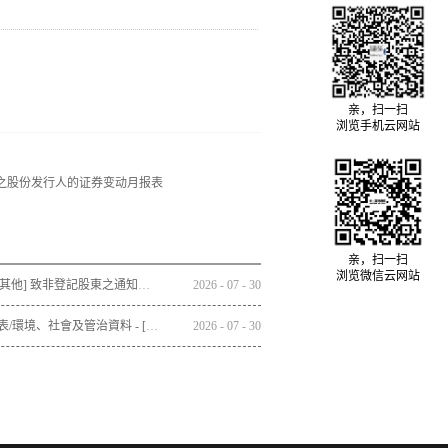
亲，扫一扫
浏览手机云网站
日止之股份发行人的证券变动月报表
亲，扫一扫
浏览微信云网站
通函 - [其他] 致非登記股東之通知信函及申請表格 - 2025/26年報之發佈通知
2026
-
07
-
30
財務報表/環境、社會及管治資料 - [環境、社會及管治資料/報告]
2026
-
07
-
30