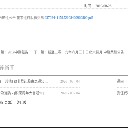
时间：
2019-08-26
6370244115152108469969809.pdf
一篇：
2019中期報告
下一篇：
截至二零一九年六月三十日止六個月 中期業績公告
荐新闻
通函 - [其他] 致非登記股東之通知信函及申請表格 - 通函連同股東週年大會通告及代表委任表格之發佈通知
2026
-
08
-
04
及通告 - [股東周年大會通告]
2026
-
08
-
04
委任代
关闭页面
】【
打印
】