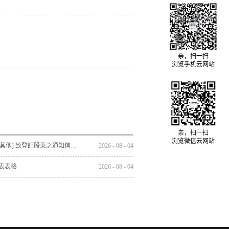
亲，扫一扫
浏览手机云网站
亲，扫一扫
浏览微信云网站
通函 - [其他] 致登記股東之通知信函及回條 - 通函連同股東週年大會通告及代表委任表格之發佈通知
2026
-
08
-
04
表表格
2026
-
08
-
04