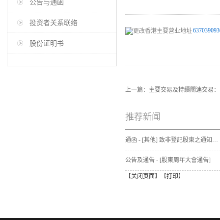
公告与通函
投资者关系联络
637039093
股份证明书
上一篇：
主要交易及持續關連交易：
推荐新闻
通函 - [其他] 致非登記股東之通知信函及申請表格 - 通函連同股東週年大會通告及代表委任表格之發佈通知
公告及通告 - [股東周年大會通告]
【
关闭页面
】【
打印
】