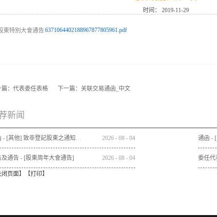
时间：
2019-11-29
6371064402188967877805961.pdf
一篇：
代表委任表格
下一篇：
关联交易通函_中文
荐新闻
通函 - [其他] 致非登記股東之通知信函及申請表格 - 通函連同股東週年大會通告及代表委任表格之發佈通知
2026
-
08
-
04
及通告 - [股東周年大會通告]
2026
-
08
-
04
委任代
关闭页面
】【
打印
】