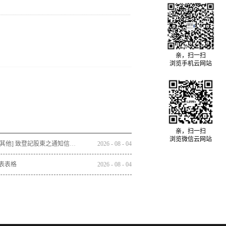
亲，扫一扫
浏览手机云网站
亲，扫一扫
浏览微信云网站
通函 - [其他] 致登記股東之通知信函及回條 - 通函連同股東週年大會通告及代表委任表格之發佈通知
2026
-
08
-
04
表表格
2026
-
08
-
04