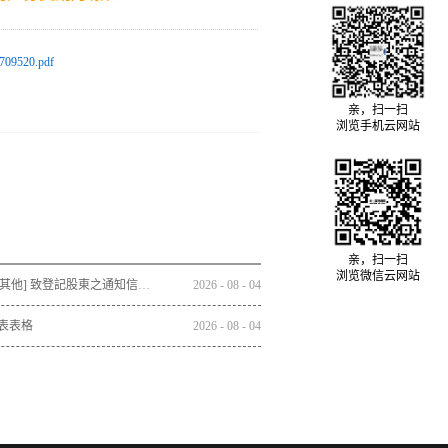
709520.pdf
亲，扫一扫
浏览手机云网站
亲，扫一扫
浏览微信云网站
通函 - [其他] 致登記股東之通知信函及回條 - 通函連同股東週年大會通告及代表委任表格之發佈通知
2026
-
08
-
04
表表格
2026
-
08
-
04