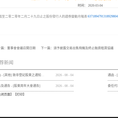
时间：
2020-03-04
6371894791318929804
一篇：
董事會會議召開日期
下一篇：
須予披露交易出售飛機及終止融資租賃協議
荐新闻
通函 - [其他] 致非登記股東之通知信函及申請表格 - 通函連同股東週年大會通告及代表委任表格之發佈通知
2026
-
08
-
04
及通告 - [股東周年大會通告]
2026
-
08
-
04
委任代
关闭页面
】【
打印
】