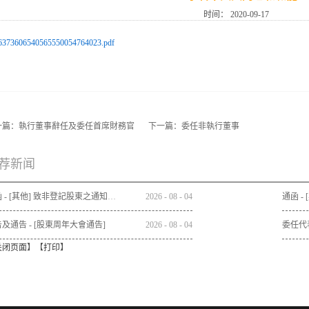
时间：
2020-09-17
6373606540565550054764023.pdf
一篇：
執行董事辭任及委任首席財務官
下一篇：
委任非執行董事
荐新闻
通函 - [其他] 致非登記股東之通知信函及申請表格 - 通函連同股東週年大會通告及代表委任表格之發佈通知
2026
-
08
-
04
及通告 - [股東周年大會通告]
2026
-
08
-
04
委任代
关闭页面
】【
打印
】