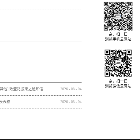
亲，扫一扫
浏览手机云网站
亲，扫一扫
浏览微信云网站
通函 - [其他] 致登記股東之通知信函及回條 - 通函連同股東週年大會通告及代表委任表格之發佈通知
2026
-
08
-
04
表表格
2026
-
08
-
04