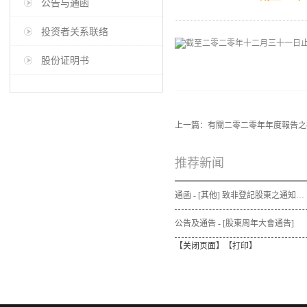
公告与通函
投资者关系联络
股份证明书
上一篇：
有關二零二零年年度報告之
推荐新闻
通函 - [其他] 致非登記股東之通知信函及申請表格 - 通函連同股東週年大會通告及代表委任表格之發佈通知
公告及通告 - [股東周年大會通告]
【
关闭页面
】【
打印
】