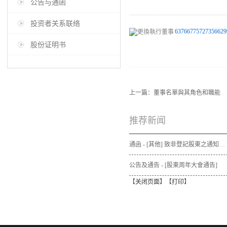
公告与通函
投资者关系联络
63766775727356629
股份证明书
上一篇：
董事名單與其角色和職能
推荐新闻
通函 - [其他] 致非登記股東之通知信函及申請表格 - 通函連同股東週年大會通告及代表委任表格之發佈通知
公告及通告 - [股東周年大會通告]
【
关闭页面
】【
打印
】