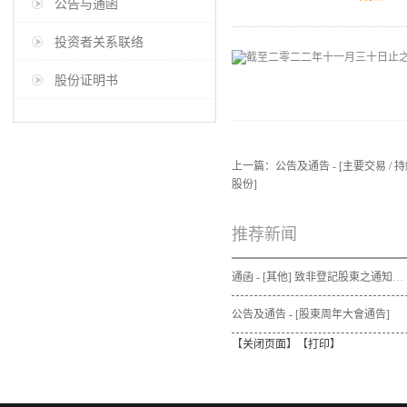
公告与通函
投资者关系联络
股份证明书
上一篇：
公告及通告 - [主要交易 
股份]
推荐新闻
通函 - [其他] 致非登記股東之通知信函及申請表格 - 通函連同股東週年大會通告及代表委任表格之發佈通知
公告及通告 - [股東周年大會通告]
【
关闭页面
】【
打印
】