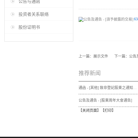
公告与通函
投资者关系联络
63
股份证明书
上一篇：
展示文件
下一篇：
公告
推荐新闻
通函 - [其他] 致非登記股東之通知信函及申請表格 - 通函連同股東週年大會通告及代表委任表格之發佈通知
公告及通告 - [股東周年大會通告]
【
关闭页面
】【
打印
】