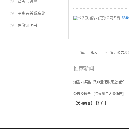
公告与通函
投资者关系联络
6380
股份证明书
上一篇：
月報表
下一篇：
公告及通
推荐新闻
通函 - [其他] 致非登記股東之通知信函及申請表格 - 通函連同股東週年大會通告及代表委任表格之發佈通知
公告及通告 - [股東周年大會通告]
【
关闭页面
】【
打印
】