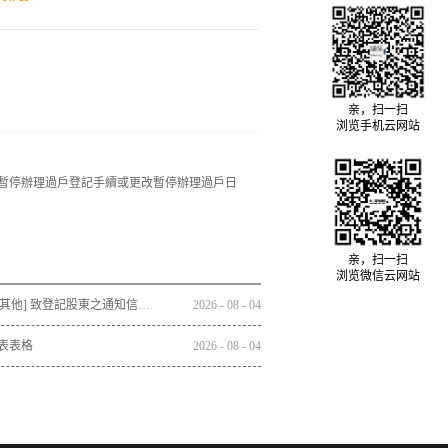
亲，扫一扫
浏览手机云网站
 / 暫停辦理過戶登記手續或更改暫停辦理過戶日
亲，扫一扫
浏览微信云网站
通函 - [其他] 致登記股東之通知信函及回條 - 通函連同股東週年大會通告及代表委任表格之發佈通知
2026
-
08
-
04
表表格
2026
-
08
-
04