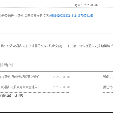
时间：
2023-03-09
6381429631892484241379954.pdf
一篇：
公告及通告 - [須予披露的交易 / 終止交易]
下一篇：
公告及通告 - [末期業績
荐新闻
通函 - [其他] 致非登記股東之通知信函及申請表格 - 通函連同股東週年大會通告及代表委任表格之發佈通知
2026
-
08
-
04
及通告 - [股東周年大會通告]
2026
-
08
-
04
委任代
关闭页面
】【
打印
】