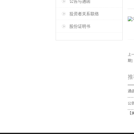
公告与通函
投资者关系联络
股份证明书
上
期]
推
公告
【