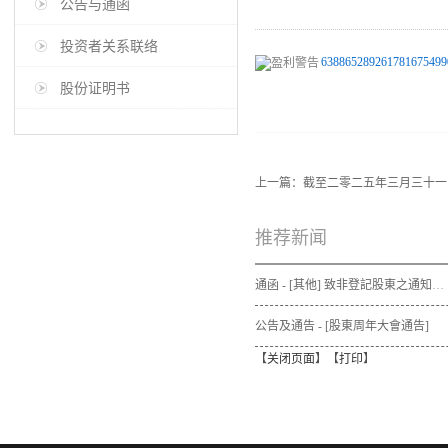
公告与通函
投资者关系联络
638865289261781675499
股份证明书
上一篇：
截至二零二五年三月三十一
推荐新闻
通函 - [其他] 致非登記股東之通知信函及申請表格 - 通函連同股東週年大會通告及代表委任表格之發佈通知
公告及通告 - [股東周年大會通告]
【
关闭页面
】【
打印
】