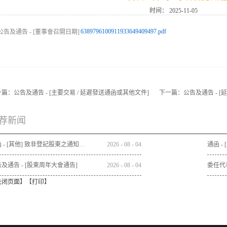
时间：
2025-11-05
6389796100911933649409497.pdf
一篇：
公告及通告 - [主要交易 / 延遲發送通函或其他文件]
下一篇：
公告及通告 - 
荐新闻
通函 - [其他] 致非登記股東之通知信函及申請表格 - 通函連同股東週年大會通告及代表委任表格之發佈通知
2026
-
08
-
04
及通告 - [股東周年大會通告]
2026
-
08
-
04
委任代
关闭页面
】【
打印
】