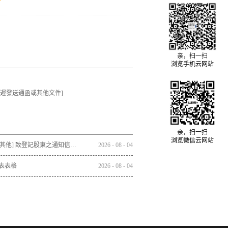
亲，扫一扫
浏览手机云网站
[延遲發送通函或其他文件]
亲，扫一扫
浏览微信云网站
通函 - [其他] 致登記股東之通知信函及回條 - 通函連同股東週年大會通告及代表委任表格之發佈通知
2026
-
08
-
04
表表格
2026
-
08
-
04