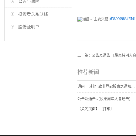
公告与通函
投资者关系联络
63899098342541
股份证明书
上一篇：
公告及通告 - [股東特別
推荐新闻
通函 - [其他] 致非登記股東之通知信函及申請表格 - 通函連同股東週年大會通告及代表委任表格之發佈通知
公告及通告 - [股東周年大會通告]
【
关闭页面
】【
打印
】