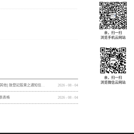
亲，扫一扫
浏览手机云网站
亲，扫一扫
浏览微信云网站
通函 - [其他] 致登記股東之通知信函及回條 - 通函連同股東週年大會通告及代表委任表格之發佈通知
2026
-
08
-
04
表表格
2026
-
08
-
04