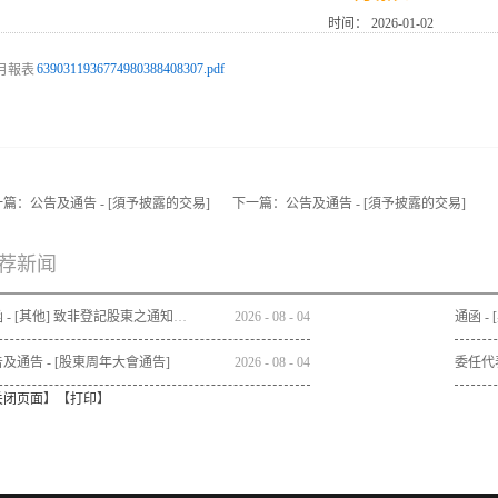
时间：
2026-01-02
6390311936774980388408307.pdf
一篇：
公告及通告 - [須予披露的交易]
下一篇：
公告及通告 - [須予披露的交易]
荐新闻
通函 - [其他] 致非登記股東之通知信函及申請表格 - 通函連同股東週年大會通告及代表委任表格之發佈通知
2026
-
08
-
04
及通告 - [股東周年大會通告]
2026
-
08
-
04
委任代
关闭页面
】【
打印
】