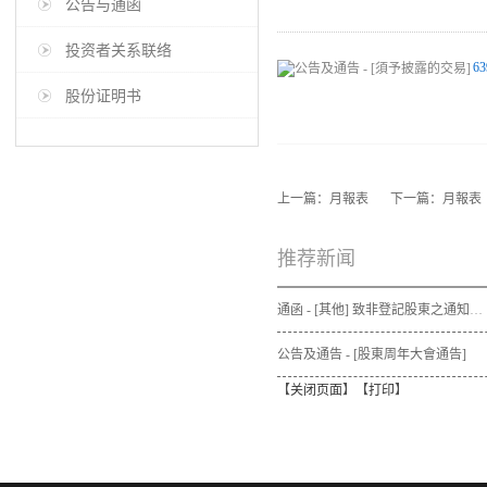
公告与通函
投资者关系联络
63
股份证明书
上一篇：
月報表
下一篇：
月報表
推荐新闻
通函 - [其他] 致非登記股東之通知信函及申請表格 - 通函連同股東週年大會通告及代表委任表格之發佈通知
公告及通告 - [股東周年大會通告]
【
关闭页面
】【
打印
】