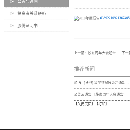
公告与通函
投资者关系联络
63692210921367405
股份证明书
上一篇：
股东周年大会通告
下一
推荐新闻
通函 - [其他] 致非登記股東之通知信函及申請表格 - 通函連同股東週年大會通告及代表委任表格之發佈通知
公告及通告 - [股東周年大會通告]
【
关闭页面
】【
打印
】