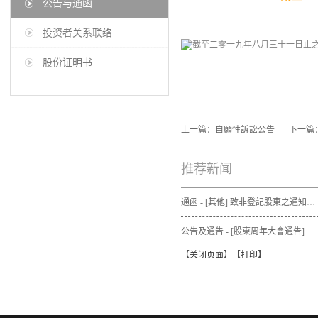
公告与通函
投资者关系联络
股份证明书
上一篇：
自願性訴訟公告
下一篇
推荐新闻
通函 - [其他] 致非登記股東之通知信函及申請表格 - 通函連同股東週年大會通告及代表委任表格之發佈通知
公告及通告 - [股東周年大會通告]
【
关闭页面
】【
打印
】