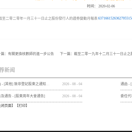
时间：
2020-02-06
6371661526362795515
一篇：
有關更換核數師的進一步公告
下一篇：
截至二零一九年十二月三十一日止之
荐新闻
通函 - [其他] 致非登記股東之通知信函及申請表格 - 通函連同股東週年大會通告及代表委任表格之發佈通知
2026
-
08
-
04
及通告 - [股東周年大會通告]
2026
-
08
-
04
委任代
关闭页面
】【
打印
】