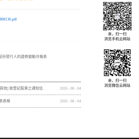
868136.pdf
亲，扫一扫
浏览手机云网站
股份發行人的證券變動月報表
亲，扫一扫
浏览微信云网站
通函 - [其他] 致登記股東之通知信函及回條 - 通函連同股東週年大會通告及代表委任表格之發佈通知
2026
-
08
-
04
表表格
2026
-
08
-
04