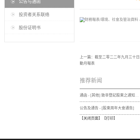
公告与通函
投资者关系联络
股份证明书
上一篇：
截至二零二二年九月三十日
動月報表
推荐新闻
通函 - [其他] 致非登記股東之通知信函及申請表格 - 通函連同股東週年大會通告及代表委任表格之發佈通知
公告及通告 - [股東周年大會通告]
【
关闭页面
】【
打印
】