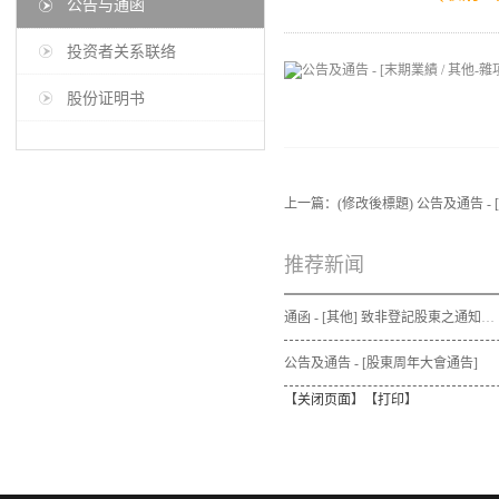
公告与通函
投资者关系联络
股份证明书
上一篇：
(修改後標題) 公告及通告 - 
推荐新闻
通函 - [其他] 致非登記股東之通知信函及申請表格 - 通函連同股東週年大會通告及代表委任表格之發佈通知
公告及通告 - [股東周年大會通告]
【
关闭页面
】【
打印
】