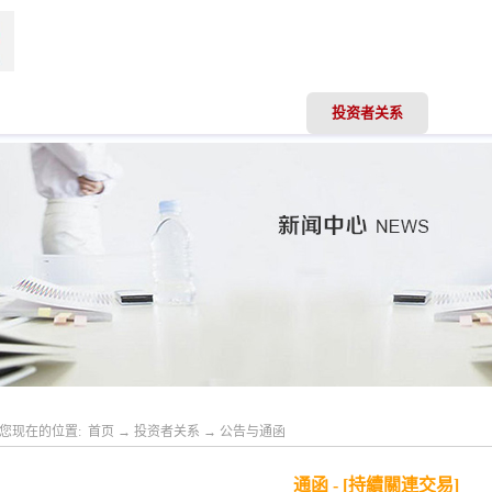
司动态
业务领域
专业服务
投资者关系
人才
您现在的位置:
首页
→
投资者关系
→
公告与通函
通函 - [持續關連交易]