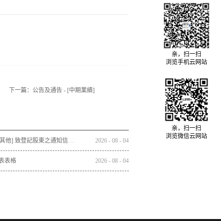
亲，扫一扫
浏览手机云网站
下一篇：
公告及通告 - [中期業績]
亲，扫一扫
浏览微信云网站
通函 - [其他] 致登記股東之通知信函及回條 - 通函連同股東週年大會通告及代表委任表格之發佈通知
2026
-
08
-
04
表表格
2026
-
08
-
04