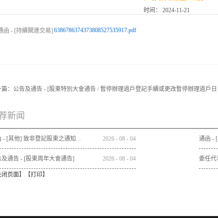
时间：
2024-11-21
6386786374373808527535917.pdf
一篇：
公告及通告 - [股東特別大會通告 / 暫停辦理過戶登記手續或更改暫停辦理過戶日
荐新闻
通函 - [其他] 致非登記股東之通知信函及申請表格 - 通函連同股東週年大會通告及代表委任表格之發佈通知
2026
-
08
-
04
及通告 - [股東周年大會通告]
2026
-
08
-
04
委任代
关闭页面
】【
打印
】