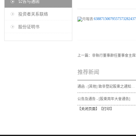
公告与通函
投资者关系联络
63887150079557573282437
股份证明书
上一篇：
非執行董事辭任董事會主席
推荐新闻
通函 - [其他] 致非登記股東之通知信函及申請表格 - 通函連同股東週年大會通告及代表委任表格之發佈通知
公告及通告 - [股東周年大會通告]
【
关闭页面
】【
打印
】