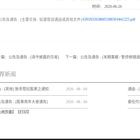
时间：
2026-06-26
6391832638605288503441225.pdf
一篇：
公告及通告 - [須予披露的交易]
下一篇：
公告及通告 - [末期業績 / 暫停辦
荐新闻
通函 - [其他] 致非登記股東之通知信函及申請表格 - 通函連同股東週年大會通告及代表委任表格之發佈通知
2026
-
08
-
04
及通告 - [股東周年大會通告]
2026
-
08
-
04
委任代
关闭页面
】【
打印
】