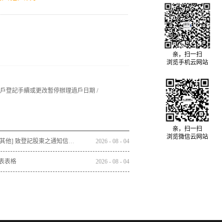
亲，扫一扫
浏览手机云网站
理過戶登記手續或更改暫停辦理過戶日期 /
亲，扫一扫
浏览微信云网站
通函 - [其他] 致登記股東之通知信函及回條 - 通函連同股東週年大會通告及代表委任表格之發佈通知
2026
-
08
-
04
表表格
2026
-
08
-
04