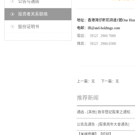
公告与通函
投资者关系联络
地址：香港灣仔軒尼詩道1號One Henn
股份证明书
电邮：IR@aiel-holdings.com
電話：（852）2960 7000
傳真：（852）2960-0300
上一篇：无
下一篇：无
推荐新闻
通函 - [其他] 致非登記股東之通知信函及申請表格 - 通函連同股東週年大會通告及代表委任表格之發佈通知
公告及通告 - [股東周年大會通告]
【
关闭页面
】【
打印
】