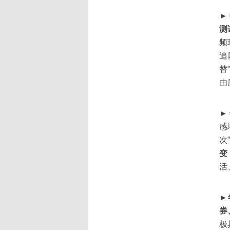
►
测
频
追
替
由
►
感
次
变
活
►
券
极