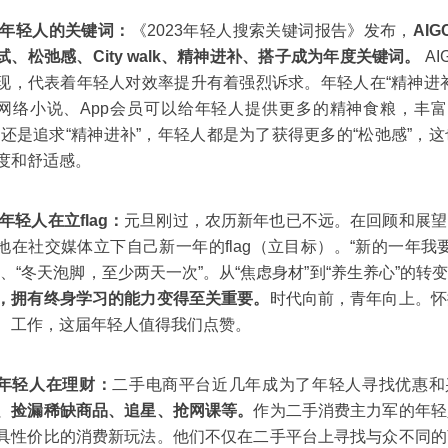
 年轻人的关键词：
《2023年轻人搜索关键词报告》发布，
AI
试、松弛感、City walk、精神进补、搭子成为年度关键词。
AI
现，代表着年轻人对效率提升有着强烈诉求。年轻人在“精神进
网络小说、App会员可以给年轻人提供更多的精神食粮，丰富
”还是追求“精神进补”，年轻人都是为了获得更多的“松弛感”，
度和舒适感。
 年轻人在立flag：
元旦刚过，农历新年也已不远。在回顾和展望
地在社交媒体立下自己新一年的flag（立目标）。“新的一年我要
”、“冬天泡脚，至少两天一次”。从“焦虑身材”到“养生养心”的转
，拥有终身学习的能力变得至关重要。
时代向前，青年向上。怀
、工作，这届年轻人值得我们点赞。
年轻人在理财：
二手电商平台近几年成为了年轻人寻找优惠和兴
、捡漏稀缺商品、追星、抢网课等。
作为二手消费主力军的年轻
具性价比的消费新玩法。他们不仅在二手平台上寻找与众不同的