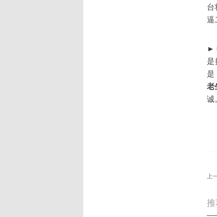
台
逼
►
是
是
老
诚
上
推