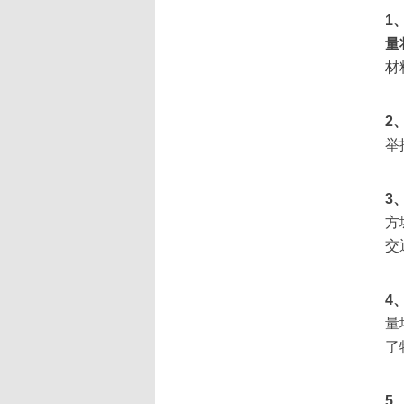
1
量
材
2
举
3
方
交
4
量
了
5