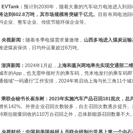
、EVTank：
预计到2030年，随着大量的汽车动力电池进入到
将达到602.8万吨，其市场规模将突破千亿元。
目前布局电池回
料企业、整车企业、传统节能环保企业等。
、央视新闻：
随着冬季电煤需求量激增，
山西多地进入煤炭运输
推进煤炭保供，日均外运量超过6万吨。
、澎湃新闻：
2024年1月起，
上海和嘉兴两地率先实现交通部二
城市的App，也无需申领对方的乘车码，凭本地发行的乘车码
通领域“一码通行”工作安排，2024年将启动上海与长三角11个
、乘联会秘书长崔东树：
2023年实施汽车产品召回181批次，总
增长142%。外资企业召回次数较多，自主召回次数逐步提升
特斯拉能量回收的110万台召回之外，总体新能源召回数量不大
、央视财经：
中国和美国科研人员联合研制出世界上第一个由石