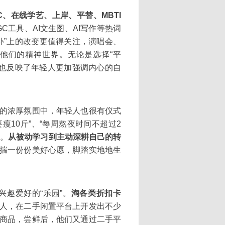
GC、在线学艺、上岸、平替、MBTI
GC工具、AI文生图、AI写作等热词
补”上的改变更值得关注，演唱会、
他们的精神世界。无论是选择“平
这也反映了年轻人更加强调内心的自
的浓厚氛围中，年轻人也很有仪式
瘦10斤”、“每周熬夜时间不超过2
变。
从被动学习到主动深耕自己的转
揣一份份美好心愿，脚踏实地地生
趣爱好的“乐园”。
淘各类折扣卡
人，在二手闲置平台上开发出不少
商品，尝鲜后，他们又通过二手平