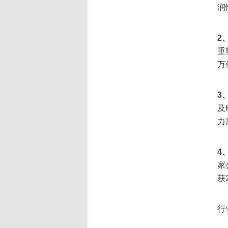
润
2
重
万
3
及
力
4
家
获
行