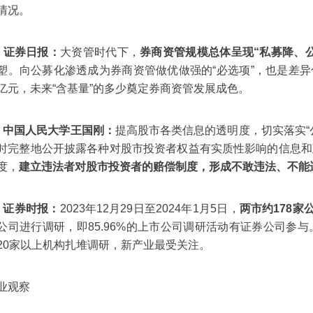
情况。
、证券日报：
大资管时代下，
券商资管规模总体呈现“私募降、
塑。向公募化渗透成为券商资管做优做强的“必选项”，也是差
亿元，未来“含基量”的多少奠定券商资管发展成色。
、中国人民大学王国刚：
提高股市各类信息的透明度，切实落实“
时完整地公开披露各种对股市投资者权益有实质性影响的信息和
度，
建立违法者对股市投资者的赔偿制度，形成不敢违法、不能
、证券时报：
2023年12月29日至2024年1月5日，
两市约178家
公司进行调研，即85.96%的上市公司调研活动有证券公司参与
20家以上机构扎堆调研，新产业最受关注。
业观察