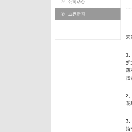
公司动态
业界新闻
宏
1
扩
薄
按
2
花
3
搭