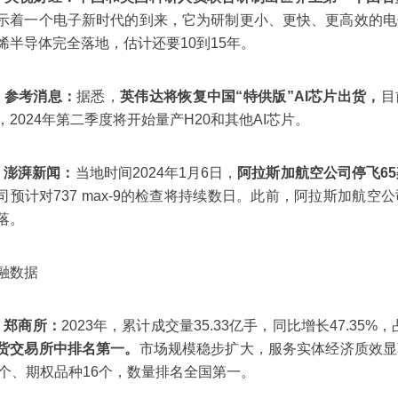
示着一个电子新时代的到来，它为研制更小、更快、更高效的电
烯半导体完全落地，估计还要10到15年。
、参考消息：
据悉，
英伟达将恢复中国“特供版”AI芯片出货，
目
，2024年第二季度将开始量产H20和其他AI芯片。
、澎湃新闻：
当地时间2024年1月6日，
阿拉斯加航空公司停飞65
司预计对737 max-9的检查将持续数日。此前，阿拉斯加航
落。
融数据
、郑商所：
2023年，累计成交量35.33亿手，同比增长47.35%
货交易所中排名第一。
市场规模稳步扩大，服务实体经济质效显
5个、期权品种16个，数量排名全国第一。