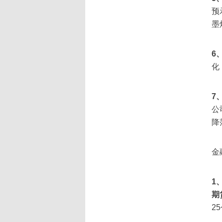
预
墨
6
化
7
公
降
金
1
期
2