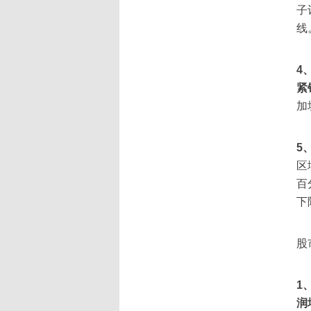
子
线
4
紧
加
5
区
百
下
股
1
润