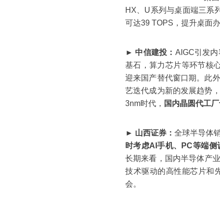
HX、U系列与桌面端三系列
可达39 TOPS，提升桌面办
► 中信建投：
AIGC引
基石，算力芯片等环节核心
迎来国产替代窗口期。此
艺迭代成为新的发展趋势
3nm时代，
国内晶圆代工厂
► 山西证券：
全球半导体销
时考虑AI手机、PC等端
长期来看，国内半导体产业
技术驱动的高性能芯片和
会。