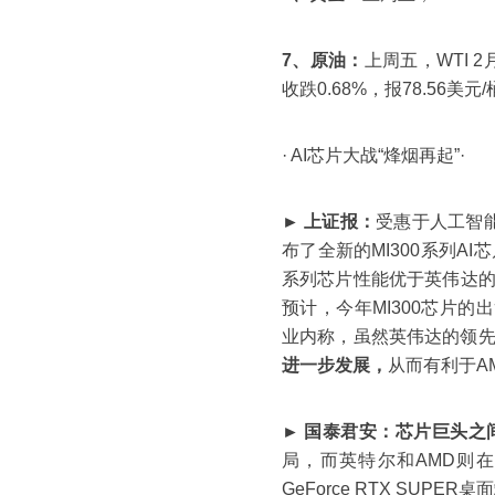
7、原油：
上周五，WTI 2
收跌0.68%，报78.56美元
· AI芯片大战“烽烟再起”·
► 上证报：
受惠于人工智能
布了全新的MI300系列A
系列芯片性能优于英伟达的H
预计，今年MI300芯片的出
业内称，虽然英伟达的领
进一步发展，
从而有利于A
► 国泰君安：
芯片巨头之
局，而英特尔和AMD则
GeForce RTX SU