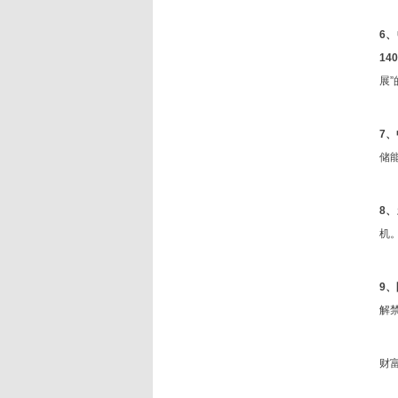
6
14
展
7
储
8
机
9
解
财