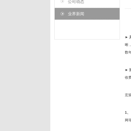
公司动态
业界新闻
►
晰
数
►
收
宏
1、
网