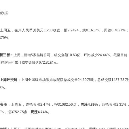
融数据
上周五，在岸人民币兑美元16:30收盘，报7.2494，跌0.1617%，周跌0.7827%
1379%。
、新三板：
上周，新增5家挂牌公司，成交金额10.63亿，环比减少24.44%。截至目
挂牌公司累计成交金额达672.81亿元。
、上海环交所：
上周全国碳市场碳排放配额总成交量24.60万吨，总成交额1437.73万
84%。
、美股：
上周五，道指收涨2.47%，报31082.56点，
周涨4.89%；
纳指收涨2.31%，
37%，报3752.75点，
周涨4.74%。