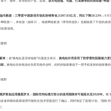
了袜子、领带、伞等纺织产业。近期，
该市电热毯、毛毯、打底裤等纺织类取暖“神器
、伽马数据：
三季度中国游戏市场实际销售收入597.03亿元，同比下降19.13%；
9月
》蝉联第一，米哈游《崩坏3》、海彼网络新游《弹壳特攻队》也都收获了不俗的成
55款新游戏。
司要闻
、蔚来：
就“换电站是否有辐射”问题发文表示，
换电站外壳采用了防穿透性阻隔能力更
辐射。
换电站在给电池全负荷充电作业时，此时的辐射量低于一部手机发射的辐射量的
球视野
、俄罗斯副总理曼图罗夫：
国际空间站俄方部分的使用期限有可能延长至2028年。
俄
的设备和模块延期使用可能性在技术层面进行了确认，同时制定了延期计划，“国际
”。