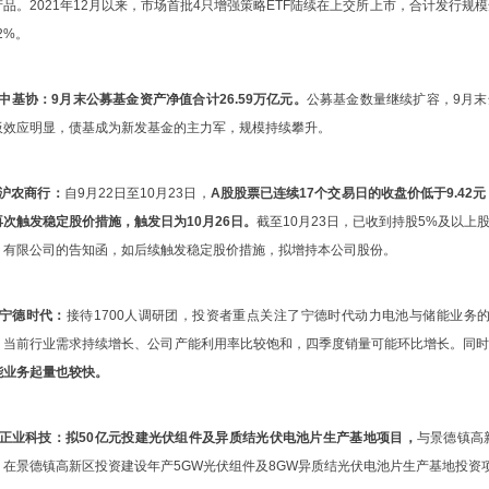
产品。2021年12月以来，市场首批4只增强策略ETF陆续在上交所上市，合计发行规模
82%。
、中基协：
9月末公募基金资产净值合计26.59万亿元。
公募基金数量继续扩容，9月末
板效应明显，债基成为新发基金的主力军，规模持续攀升。
、沪农商行：
自9月22日至10月23日，
A股股票已连续17个交易日的收盘价低于9.42元
再次触发稳定股价措施，触发日为10月26日。
截至10月23日，已收到持股5%及以
）有限公司的告知函，如后续触发稳定股价措施，拟增持本公司股份。
、宁德时代：
接待1700人调研团，投资者重点关注了宁德时代动力电池与储能业务的
，当前行业需求持续增长、公司产能利用率比较饱和，四季度销量可能环比增长。同
能业务起量也较快。
、正业科技：
拟50亿元投建光伏组件及异质结光伏电池片生产基地项目，
与景德镇高
，在景德镇高新区投资建设年产5GW光伏组件及8GW异质结光伏电池片生产基地投资