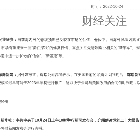
时间：
2022-10-24
财经关注
 兴业证券：
当前海内外的悲观预期已反映在市场的估值、仓位中。当海外风险因素逐
，市场有望迎来一波“爱在深秋”的修复行情。重点关注先进制造业相关的“新半军”、
年迎来进一步扩散的“信创”、“新基建”等。
 澎湃新闻：
据外媒报道，辉瑞公司高管表示，在美国政府的采购计划到期后，
辉瑞新
费模式最早可能于2023年年初进行推广，这取决于公司与美国政府的合同何时到期，
观经济
 新华社：
中共中央于10月24日上午10时举行新闻发布会，介绍解读党的二十大报告
等将对新闻发布会进行直播。