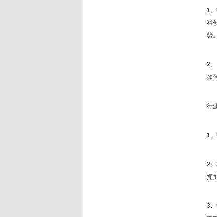
1
科
势
2、
如
行
1
2、
拥
3