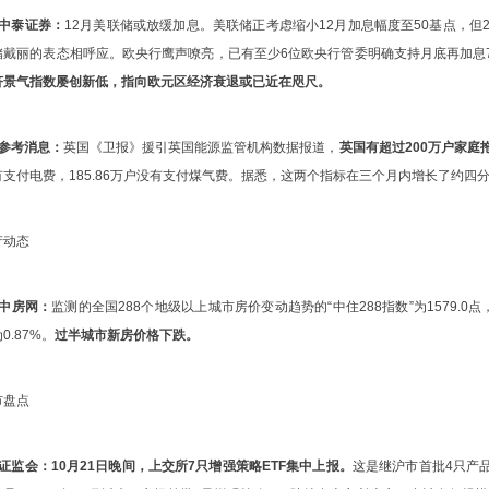
、中泰证券：
12月美联储或放缓加息。美联储正考虑缩小12月加息幅度至50基点，但
储戴丽的表态相呼应。欧央行鹰声嘹亮，已有至少6位欧央行管委明确支持月底再加息
济景气指数屡创新低，指向欧元区经济衰退或已近在咫尺。
、参考消息：
英国《卫报》援引英国能源监管机构数据报道，
英国有超过200万户家庭
有支付电费，185.86万户没有支付煤气费。据悉，这两个指标在三个月内增长了约四分
产动态
、中房网：
监测的全国288个地级以上城市房价变动趋势的“中住288指数”为1579.0点
0.87%。
过半城市新房价格下跌。
市盘点
、证监会：
10月21日晚间，上交所7只增强策略ETF集中上报。
这是继沪市首批4只产