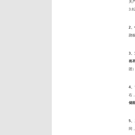
关
3.
2
跷
3
将
团
4
右
储
5
同