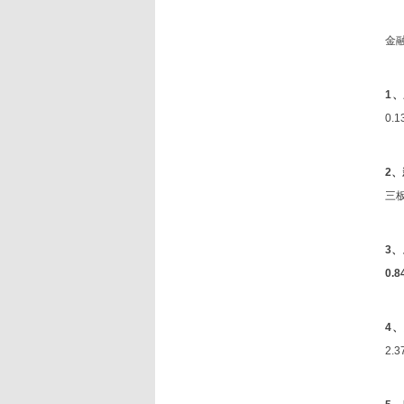
金
1、
0.
2
三板
3
0.
4
2.