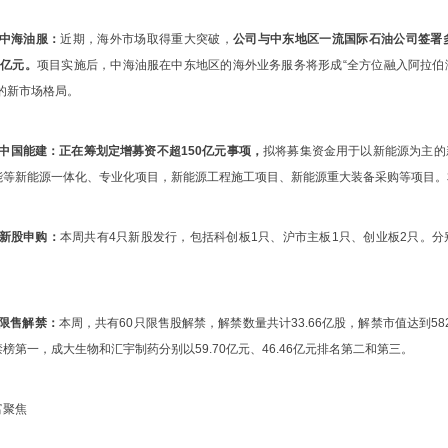
、中海油服：
近期，海外市场取得重大突破，
公司与中东地区一流国际石油公司签署
0亿元。
项目实施后，中海油服在中东地区的海外业务服务将形成“全方位融入阿拉伯
”的新市场格局。
、中国能建：
正在筹划定增募资不超150亿元事项，
拟将募集资金用于以新能源为主的
能等新能源一体化、专业化项目，新能源工程施工项目、新能源重大装备采购等项目。
、新股申购：
本周共有4只新股发行，包括科创板1只、沪市主板1只、创业板2只。
。
、限售解禁：
本周，共有60只限售股解禁，解禁数量共计33.66亿股，解禁市值达到582
禁榜第一，成大生物和汇宇制药分别以59.70亿元、46.46亿元排名第二和第三。
富聚焦