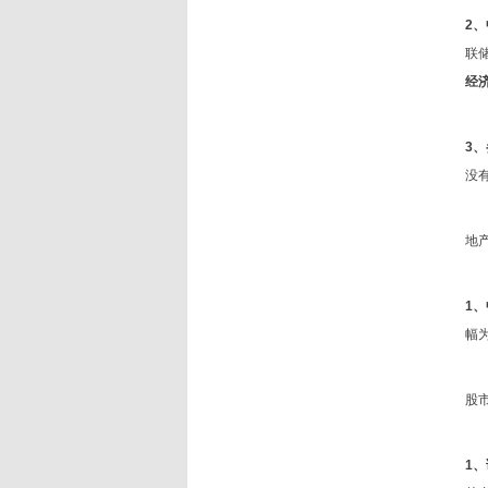
2
联
经
3
没
地
1
幅为
股
1