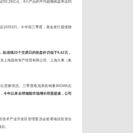
达50.28亿元，4只产品的平均超额收益率达到
达10263只。今年前三季度，基金发行股债跷
，如连续20个交易日的收盘价仍低于9.42元，
上股东上海国有资产经营有限公司、上海久事（集
出货量情况。三季度电池系统销量90GWh左
时，
今年以来全球储能市场增长明显提速，公司
新技术产业开发区管理委员会签署项目投资合
项目。