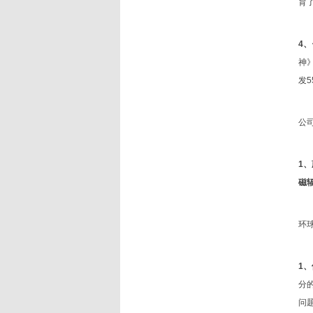
育
4
神
发
公
1
磁
环
1
分
问题