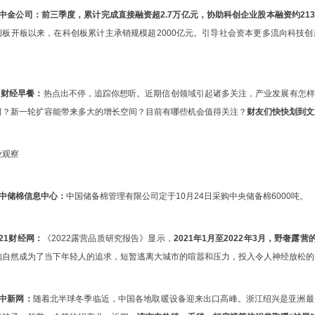
、中金公司：
前三季度，累计完成直接融资超2.7万亿元，协助科创企业股本融资约213
创板开板以来，在科创板累计主承销规模超2000亿元。引导社会资本更多流向科技
。
 财经早餐：
热点出不停，追踪你想听。近期信创领域引起诸多关注，产业发展有怎样
何？新一轮扩容能带来多大的增长空间？目前有哪些机会值得关注？
财友们快快划到文
业观察
、中储棉信息中心：
中国储备棉管理有限公司定于10月24日采购中央储备棉6000吨。
21财经网：
《2022露营品质研究报告》显示，
2021年1月至2022年3月，野奢露营
抱自然成为了当下年轻人的追求，短暂逃离大城市的喧嚣和压力，投入令人神经放松的
、中新网：
随着北半球冬季临近，中国各地取暖设备迎来出口高峰。浙江绍兴是亚洲最