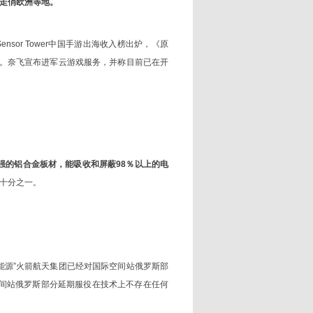
”走俏欧洲等地。
Sensor Tower中国手游出海收入榜出炉，《原
绩。奈飞宣布进军云游戏服务，并称目前已在开
强的铝合金板材，能吸收和屏蔽98％以上的电
十分之一。
“能源”火箭航天集团已经对国际空间站俄罗斯部
空间站俄罗斯部分延期服役在技术上不存在任何