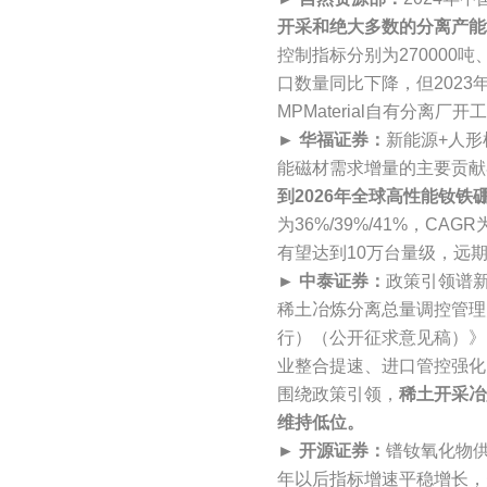
开采和绝大多数的分离产能
控制指标分别为270000吨
口数量同比下降，但2023
MPMaterial自有分离
►
华福证券：
新能源+人
能磁材需求增量的主要贡献
到2026年全球高性能钕铁硼
为36%/39%/41%，C
有望达到10万台量级，远期
►
中泰证券：
政策引领谱新
稀土冶炼分离总量调控管理
行）（公开征求意见稿）》
业整合提速、进口管控强化
围绕政策引领，
稀土开采冶
维持低位。
►
开源证券：
镨钕氧化物供
年以后指标增速平稳增长，