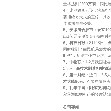
量将达到2300万辆，同比
4、比亚迪李云飞：汽车行
要拒绝夸大式的宣传；其次
造谣抹黑黑公关。
5、安徽省合肥市：设立10
出1亿元专项资金补贴智能
6、科技日报：
3月28日，
同时收到了由民航局颁发的
时代”，创造了低空经济、
7、中物联：
1-2月我国社
5.3%。
高技术制造相关物流
8、第一财经：
近日，3-5
本大降90%。
AI虽在情感
9、礼来中国：阿尔茨海默
尔茨海默病引起的轻度认知
公司要闻