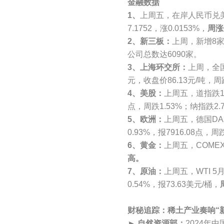
金融数据
1、
上周五，在岸人民币兑美元1
7.1752，涨0.0153%，
周涨
2、新三板：
上周，新增8家
公司总数达6090家。
3、上海环交所：
上周，全国
元，收盘价86.13元/吨，周跌
4、美股：
上周五，道指跌1.6
点，周跌1.53%；纳指跌2.7
5、欧洲：
上周五，德国DAX
0.93%，报7916.08点，周
6、黄金：
上周五，COMEX
高。
7、原油：
上周五，WTI 5
0.54%，报73.63美元/桶，
财秘追踪：稀土产业奏响“新
►
自然资源部：
2024年