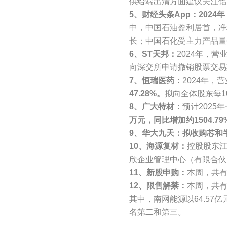
供给端出清方面建议关注铝
5、财经头条App：2024
中，中国石油盈利居首，净利
长；中国石化受主力产品量
6、ST天邦：
2024年，营业
向深交所申请撤销股票交易
7、恒瑞医药：
2024年，营
47.28%。
拟向全体股东每1
8、广大特材：
预计2025
万元，同比增加约1504.79
9、华大九天：拟收购芯和半
10、海源复材：
控股股东江
欣企业管理中心（有限合伙
11、新股申购：
本周，共有
12、限售解禁：
本周，共有
其中，南网能源以64.57亿
名第二和第三。