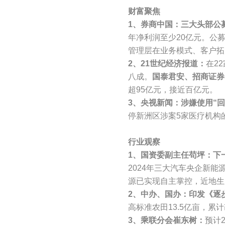
财富聚焦
1、券商中国：三大头部公
年净利润至少20亿元。公
管理层在业务模式、客户拓
2、21世纪经济报道：
在2
八成。
国泰君安、招商证券
超95亿元，接近百亿元。
3、央视新闻：涉嫌使用“
停新洲区涉案5家医疗机构
行业观察
1、国资委副主任苟坪：下
2024年三大汽车央企新能
源已实现自主掌控，近地生
2、中办、国办：印发《逐
高标准农田13.5亿亩，累
3、乘联分会崔东树：
预计