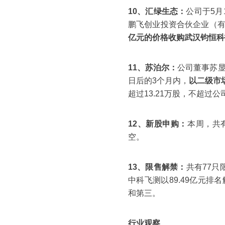
10、汇绿生态：
公司于5
鹏飞创业投资合伙企业（
亿元的价格收购武汉钧恒科
11、苏泊尔：
公司董事苏显
日后的3个月内，
以二级市场
超过13.21万股，不超过
12、新股申购：
本周，共
空。
13、限售解禁：
共有77只
中科飞测以89.49亿元排
和第三。
行业观察