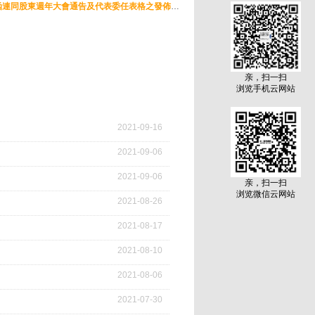
通函 - [其他] 致非登記股東之通知信函及申請表格 - 通函連同股東週年大會通告及代表委任表格之發佈通知
亲，扫一扫
浏览手机云网站
2021
-
09
-
16
2021
-
09
-
06
2021
-
09
-
06
亲，扫一扫
浏览微信云网站
2021
-
08
-
26
2021
-
08
-
17
2021
-
08
-
10
2021
-
08
-
06
2021
-
07
-
30