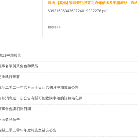
6392160634363724019232276.pdf
more>>
2021中期報告
董事名單與其角色和職能
更換執行董事
截至二零二一年六月三十日止六個月中期業績公告
內幕消息進一步公告有關可能收購事項的諒解備忘錄
董事會會議召開日期
正面盈利預告
有關二零二零年年度報告之補充公告