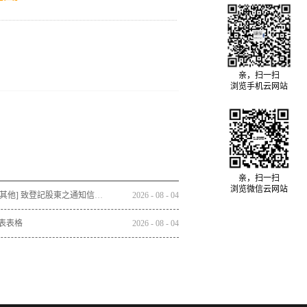
亲，扫一扫
浏览手机云网站
亲，扫一扫
浏览微信云网站
通函 - [其他] 致登記股東之通知信函及回條 - 通函連同股東週年大會通告及代表委任表格之發佈通知
2026
-
08
-
04
表表格
2026
-
08
-
04