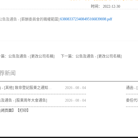
时间：
2022-12-30
6380833723408495166839698.pdf
一篇：
公告及通告 - [更改公司名稱]
下一篇：
公告及通告 - [更改公司名稱]
荐新闻
通函 - [其他] 致非登記股東之通知信函及申請表格 - 通函連同股東週年大會通告及代表委任表格之發佈通知
2026
-
08
-
04
及通告 - [股東周年大會通告]
2026
-
08
-
04
委任代
关闭页面
】【
打印
】