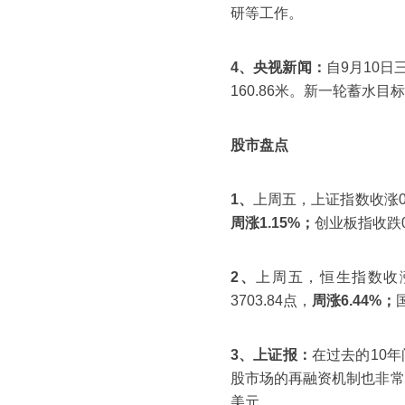
研等工作。
4、央视新闻：
自9月10
160.86米。新一轮蓄水目
股市盘点
1、
上周五，上证指数收涨0.0
周涨1.15%；
创业板指收跌0.
2、
上周五，恒生指数收涨1.
3703.84点，
周涨6.44%；
3、上证报：
在过去的10
股市场的再融资机制也非常
美元。