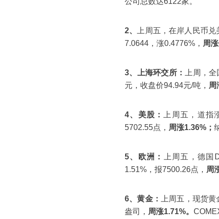
公司总数达6122家。
2、
上周五，在岸人民币兑美元1
7.0644，涨0.4776%，
周涨
3、上海环交所：
上周，全
元，收盘价94.94元/吨，
周
4、美股：
上周五，道指涨幅
5702.55点，
周涨1.36%；
5、欧洲：
上周五，德国DA
1.51%，报7500.26点，
周涨
6、黄金：
上周五，现货黄金
盎司，
周涨1.71%。
COME